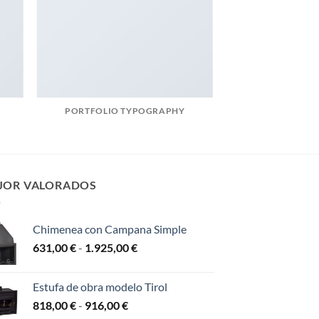
PORTFOLIO TYPOGRAPHY
JOR VALORADOS
Chimenea con Campana Simple
Rango
631,00
€
-
1.925,00
€
de
precios:
Estufa de obra modelo Tirol
desde
Rango
818,00
€
-
916,00
€
631,00 €