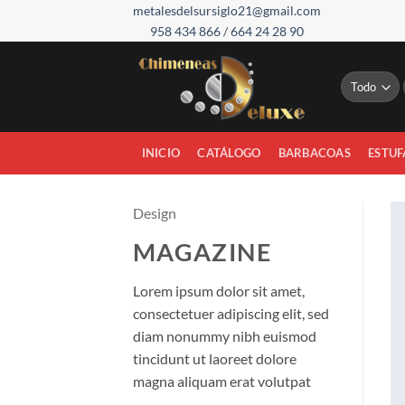
Saltar
metalesdelsursiglo21@gmail.com
958 434 866
/
664 24 28 90
al
contenido
INICIO
CATÁLOGO
BARBACOAS
ESTUF
Design
MAGAZINE
Lorem ipsum dolor sit amet,
consectetuer adipiscing elit, sed
diam nonummy nibh euismod
tincidunt ut laoreet dolore
magna aliquam erat volutpat