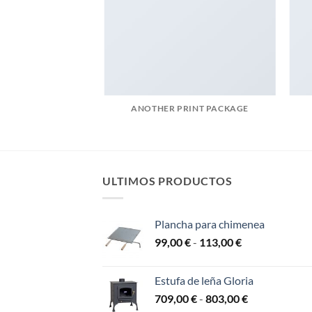
POSTER PRINT
ANOTHER PRINT PACKAGE
ULTIMOS PRODUCTOS
Plancha para chimenea
Rango
99,00
€
-
113,00
€
de
precios:
Estufa de leña Gloria
desde
Rango
709,00
€
-
803,00
€
99,00 €