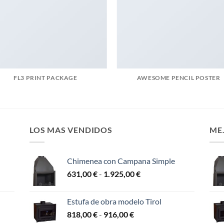
FL3 PRINT PACKAGE
AWESOME PENCIL POSTER
LOS MAS VENDIDOS
ME
Chimenea con Campana Simple
Rango
631,00
€
-
1.925,00
€
de
precios:
Estufa de obra modelo Tirol
desde
Rango
818,00
€
-
916,00
€
631,00 €