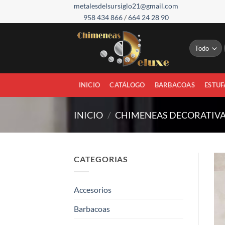
Saltar
metalesdelsursiglo21@gmail.com
958 434 866
/
664 24 28 90
al
contenido
INICIO
CATÁLOGO
BARBACOAS
ESTUF
INICIO
/
CHIMENEAS DECORATIV
CATEGORIAS
Accesorios
Barbacoas