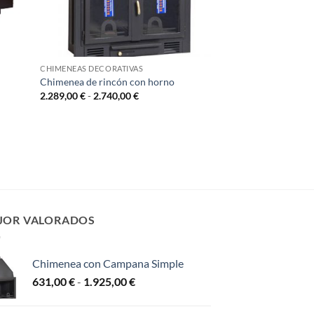
CHIMENEAS DECORATIVAS
CHIMENEAS DECORATI
Chimenea de rincón con horno
Chimenea con horn
Rango
2.289,00
€
-
2.740,00
€
2.154,00
€
-
2.650,0
de
precios:
desde
2.289,00 €
hasta
2.740,00 €
JOR VALORADOS
Chimenea con Campana Simple
Rango
631,00
€
-
1.925,00
€
de
precios: