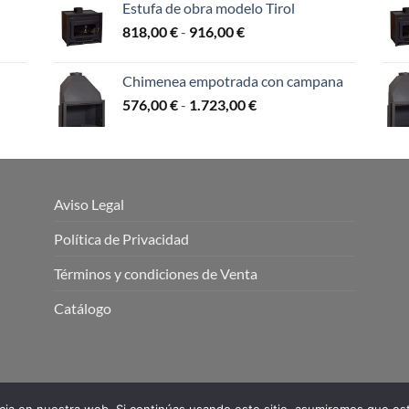
Estufa de obra modelo Tirol
desde
Rango
818,00
€
-
916,00
€
631,00 €
de
hasta
precios:
1.925,00 €
Chimenea empotrada con campana
desde
Rango
576,00
€
-
1.723,00
€
818,00 €
de
hasta
precios:
916,00 €
desde
576,00 €
€
hasta
Aviso Legal
1.723,00 €
€
Política de Privacidad
Términos y condiciones de Venta
Catálogo