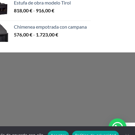
Estufa de obra modelo Tirol
desde
Rango
818,00
€
-
916,00
€
631,00 €
de
hasta
precios:
1.925,00 €
Chimenea empotrada con campana
desde
Rango
576,00
€
-
1.723,00
€
818,00 €
de
hasta
precios:
916,00 €
desde
576,00 €
hasta
1.723,00 €