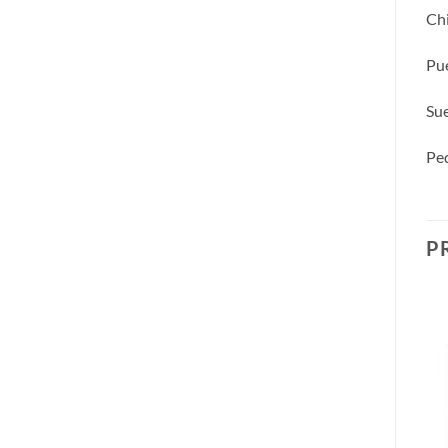
Chi
Pue
Sue
Ped
P