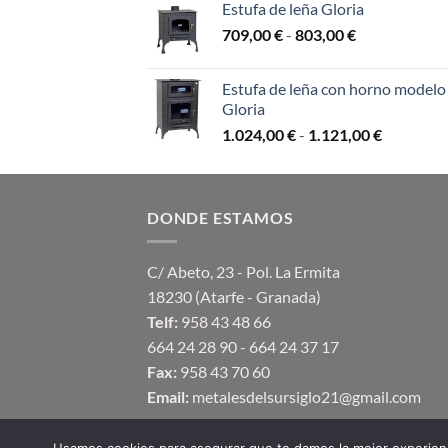
Estufa de leña Gloria
desde
Rango
709,00
€
-
803,00
€
99,00 €
de
hasta
precios:
113,00 €
Estufa de leña con horno modelo
desde
Gloria
709,00 €
Rango
1.024,00
€
-
1.121,00
€
hasta
de
803,00 €
precios:
desde
DONDE ESTAMOS
1.024,00 
hasta
1.121,00 
C/ Abeto, 23 - Pol. La Ermita
18230 (Atarfe - Granada)
Telf:
958 43 48 66
664 24 28 90 - 664 24 37 17
Fax:
958 43 70 60
Email:
metalesdelsursiglo21@gmail.com