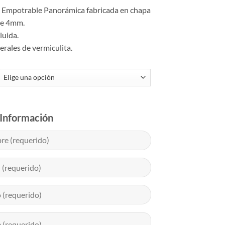
de
Empotrable Panorámica fabricada en chapa
precios:
de 4mm.
desde
luida.
1.471,00 €
terales de vermiculita.
hasta
1.946,00 €
a Información