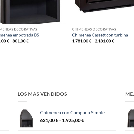
MENEAS DECORATIVAS
CHIMENEAS DECORATIVAS
menea empotrada BS
Chimenea Cassett con turbina
Rango
Rango
8,00
€
-
801,00
€
1.781,00
€
-
2.181,00
€
de
de
precios:
precios:
desde
desde
398,00 €
1.781,00 €
hasta
hasta
801,00 €
2.181,00 €
LOS MAS VENDIDOS
ME
Chimenea con Campana Simple
Rango
631,00
€
-
1.925,00
€
de
precios: